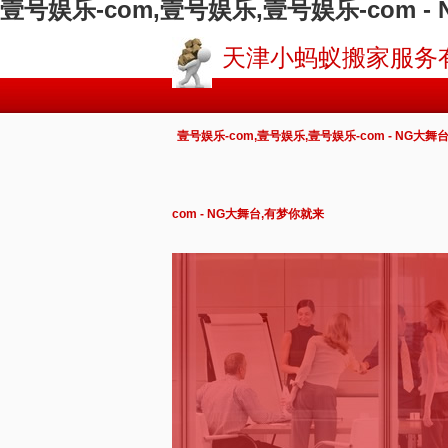
壹号娱乐-com,壹号娱乐,壹号娱乐-com 
天津小蚂蚁搬家服务有限
壹号娱乐-com,壹号娱乐,壹号娱乐-com - NG大舞
com - NG大舞台,有梦你就来
网站壹号娱乐-
壹号娱乐-
项目
com,壹号娱乐,
com,壹号娱乐,
壹号娱乐-com
壹号娱乐-com
- NG大舞台,有
- NG大舞台,有
梦你就来
梦你就来简介