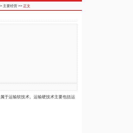
>
主要经营
>>
正文
者属于运输软技术。运输硬技术主要包括运