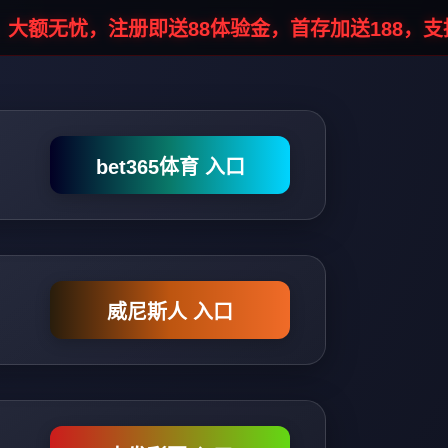
大额无忧，注册即送88体验金，首存加送188，支持
bet365体育 入口
威尼斯人 入口