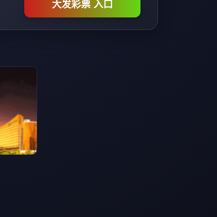
大发彩票 入口