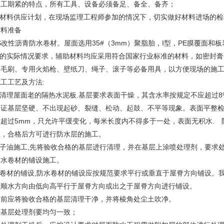
程工期紧的特点，所有工具、设备必须备足、备全、备齐；
实材料供应计划，在现场监理工程师参加的情况下，切实做好材料进场的
材料准备
SBS改性沥青防水卷材。屋面选用35#（3mm）聚脂胎，I型，PE膜覆面和
现场的实际情况要求，辅助材料均应采用符合国家行业标准的材料，如密封
、毛刷、专用火焰枪、壁纸刀、绳子、滚子等必备用具，以方便现场的施
工工艺及方法:
先清理屋面老的隔热水泥板.基层要求表面干燥，其含水率按规定不应超过
保证基层坚硬、不出现起砂、裂缝、松动、起鼓、不平等现象。表面平整检
超过5mm，只允许平缓变化，每米长度内不得多于一处，表面无积水.
理，合格后方可进行防水层的施工。
底子油施工,先将验收合格的基层进行清理，并在基层上涂喷处理剂，要求
防水卷材的铺设施工。
水卷材的铺设,防水卷材的铺设应按规范要求平行或垂直于屋脊方向铺设。
按顺水方向由低向高平行于屋脊方向或出之于屋脊方向进行铺设。
工前应将验收合格的基层清理干净，并将棱角处尘土吹净。
刷基层处理剂要均匀一致；