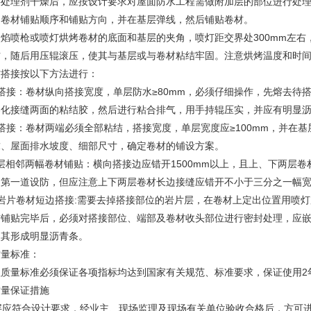
层处理剂干燥后，应按设计要求对屋面防水工程需做附加层的部位进行处
定卷材铺贴顺序和铺贴方向，并在基层弹线，然后铺贴卷材。
焰喷枪或喷灯烘烤卷材的底面和基层的夹角，喷灯距交界处300mm左
材，随后用压辊滚压，使其与基层或与卷材粘结牢固。注意烘烤温度和时
材搭接按以下方法进行：
搭接：卷材纵向搭接宽度，单层防水≥80mm，必须仔细操作，先熔去待
熔化接缝两面的粘结胶，然后进行粘合排气，用手持辊压实，并应有明显
搭接：卷材两端必须全部粘结，搭接宽度，单层宽度应≥100mm，并在
求、屋面排水坡度、细部尺寸，确定卷材的铺设方案。
层相邻两幅卷材铺贴：横向搭接边应错开1500mm以上，且上、下两层
第一道设防，但应注意上下两层卷材长边接缝应错开不小于三分之一幅宽，
板岩片卷材短边搭接:需要去掉搭接部位的岩片层，在卷材上定出位置用喷
材铺贴完毕后，必须对搭接部位、端部及卷材收头部位进行密封处理，应
使其形成明显沥青条。
质量标准：
程质量标准必须保证各项指标均达到国家有关规范、标准要求，保证使用2
质量保证措施
基层应符合设计要求，经业主、现场监理及现场有关单位验收合格后，方可