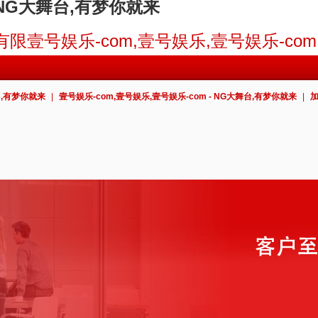
- NG大舞台,有梦你就来
壹号娱乐-com,壹号娱乐,壹号娱乐-com 
台,有梦你就来
|
壹号娱乐-com,壹号娱乐,壹号娱乐-com - NG大舞台,有梦你就来
|
服务
壹号娱乐-
搬家常识
服务承诺
壹号娱乐-
com,壹号娱乐,
com,壹号娱乐
壹号娱乐-com
壹号娱乐-co
- NG大舞台,有
- NG大舞台,
梦你就来动态
梦你就来