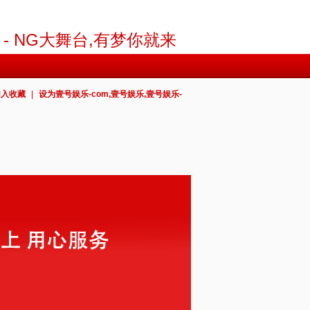
- NG大舞台,有梦你就来
加入收藏
|
设为壹号娱乐-com,壹号娱乐,壹号娱乐-
,
m
有